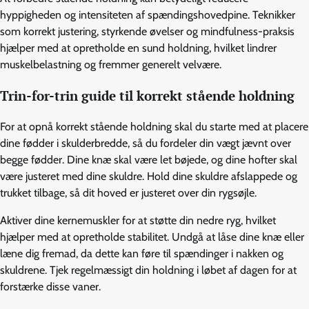
hyppigheden og intensiteten af spændingshovedpine. Teknikker
som korrekt justering, styrkende øvelser og mindfulness-praksis
hjælper med at opretholde en sund holdning, hvilket lindrer
muskelbelastning og fremmer generelt velvære.
Trin-for-trin guide til korrekt stående holdning
For at opnå korrekt stående holdning skal du starte med at placere
dine fødder i skulderbredde, så du fordeler din vægt jævnt over
begge fødder. Dine knæ skal være let bøjede, og dine hofter skal
være justeret med dine skuldre. Hold dine skuldre afslappede og
trukket tilbage, så dit hoved er justeret over din rygsøjle.
Aktiver dine kernemuskler for at støtte din nedre ryg, hvilket
hjælper med at opretholde stabilitet. Undgå at låse dine knæ eller
læne dig fremad, da dette kan føre til spændinger i nakken og
skuldrene. Tjek regelmæssigt din holdning i løbet af dagen for at
forstærke disse vaner.