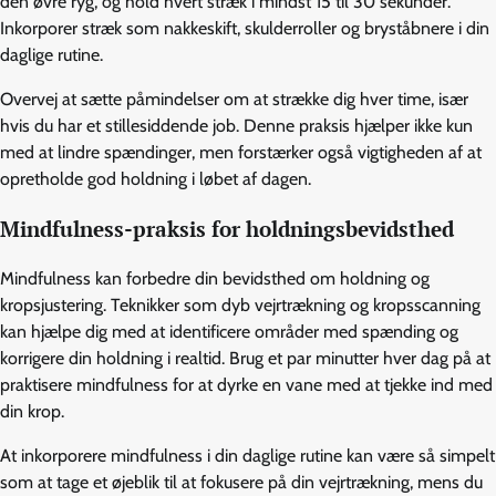
den øvre ryg, og hold hvert stræk i mindst 15 til 30 sekunder.
Inkorporer stræk som nakkeskift, skulderroller og bryståbnere i din
daglige rutine.
Overvej at sætte påmindelser om at strække dig hver time, især
hvis du har et stillesiddende job. Denne praksis hjælper ikke kun
med at lindre spændinger, men forstærker også vigtigheden af at
opretholde god holdning i løbet af dagen.
Mindfulness-praksis for holdningsbevidsthed
Mindfulness kan forbedre din bevidsthed om holdning og
kropsjustering. Teknikker som dyb vejrtrækning og kropsscanning
kan hjælpe dig med at identificere områder med spænding og
korrigere din holdning i realtid. Brug et par minutter hver dag på at
praktisere mindfulness for at dyrke en vane med at tjekke ind med
din krop.
At inkorporere mindfulness i din daglige rutine kan være så simpelt
som at tage et øjeblik til at fokusere på din vejrtrækning, mens du