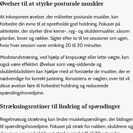
Øvelser til at styrke posturale muskler
At inkorporere øvelser, der målretter posturale muskler, kan
forbedre din evne til at opretholde god holdning. Fokuser på
aktiviteter, der styrker dine kerne-, ryg- og skuldermuskler, såsom
planker, broer og rækker. Sigter efter to til tre sessioner om ugen,
hvor hver session varer omkring 20 til 30 minutter.
Modstandstræning, ved hjælp af kropsvægt eller lette vægte, kan
også være effektivt. Øvelser som væg-siddende og
skulderbladsklem kan hjælpe med at forstærke de muskler, der er
nødvendige for korrekt justering. Konsistens er nøglen; over tid vil
disse øvelser føre til forbedret holdning og reducerede
spændingshovedpine.
Strækningsrutiner til lindring af spændinger
Regelmæssig strækning kan lindre muskelspændinger, der bidrager
til spændingshovedpine. Fokuser på stræk for nakken, skuldrene og