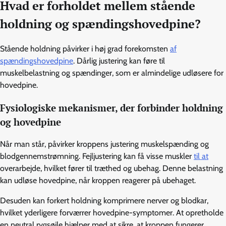
Hvad er forholdet mellem stående
holdning og spændingshovedpine?
Stående holdning påvirker i høj grad forekomsten
af
spændingshovedpine
. Dårlig justering kan føre til
muskelbelastning og spændinger, som er almindelige udløsere for
hovedpine.
Fysiologiske mekanismer, der forbinder holdning
og hovedpine
Når man står, påvirker kroppens justering muskelspænding og
blodgennemstrømning. Fejljustering kan få visse muskler
til at
overarbejde, hvilket fører til træthed og ubehag. Denne belastning
kan udløse hovedpine, når kroppen reagerer på ubehaget.
Desuden kan forkert holdning komprimere nerver og blodkar,
hvilket yderligere forværrer hovedpine-symptomer. At opretholde
en neutral rygsøjle hjælper med at sikre, at kroppen fungerer