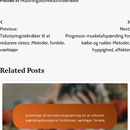
Posted in
Holdningskorrektionsteknikker
Post
Previous:
Next:
navigation
Tidsstyringsteknikker til at
Progressiv muskelafspænding for
reducere stress: Metoder, fordele,
kæbe og nakke: Metoder,
værktøjer
hyppighed, effekter
Related Posts