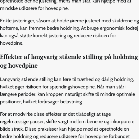
opretholde denne justering, mens man står, kan hjælpe med at
mindske udløsere for hovedpine.
Enkle justeringer, såsom at holde ørerne justeret med skuldrene og
hofterne, kan fremme bedre holdning. At bruge ergonomisk fodtøj
kan også støtte korrekt justering og reducere risikoen for
hovedpine.
Effekter af langvarig stående stilling på holdning
og hovedpine
Langvarig stående stilling kan føre til træthed og dårlig holdning,
hvilket øger risikoen for spændingshovedpine. Når man står i
længere perioder, kan kroppen naturligt skifte til mindre optimale
positioner, hvilket forårsager belastning.
For at modvirke disse effekter er det tilrådeligt at tage
regelmæssige pauser, skifte vægt mellem benene og inkorporere
blide stræk. Disse praksisser kan hjælpe med at opretholde en
bedre holdning og reducere udløsere for hovedpine forbundet