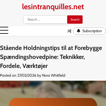
Skip
lesintranquilles.net
to
content
Search
for:
Subscription
Stående Holdningstips til at Forebygge
Spændingshovedpine: Teknikker,
Fordele, Værktøjer
Posted on
27/02/2026
by
Nora Whitfield